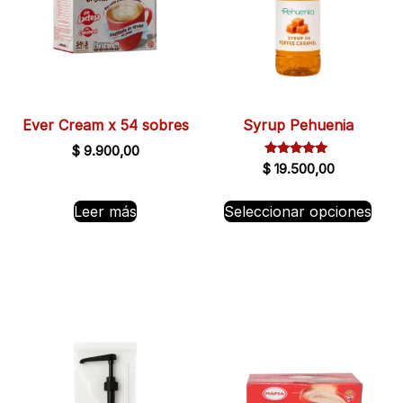
Ever Cream x 54 sobres
Syrup Pehuenia
$
9.900,00
Valorado
$
19.500,00
con
5.00
de 5
Leer más
Seleccionar opciones