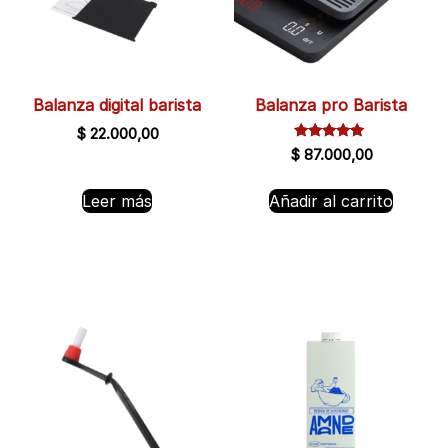
Balanza digital barista
Balanza pro Barista
$
22.000,00
Valorado
$
87.000,00
con
5.00
de 5
Leer más
Añadir al carrito