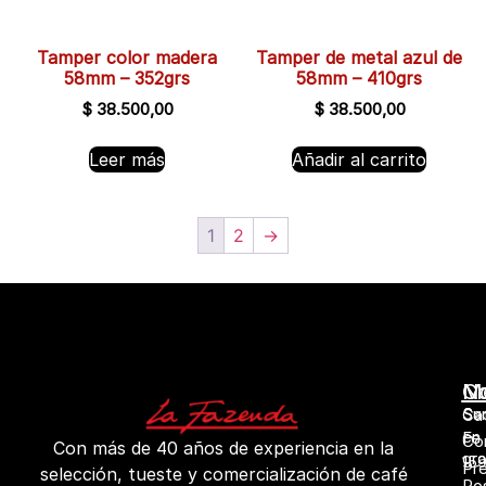
Tamper color madera
Tamper de metal azul de
58mm – 352grs
58mm – 410grs
$
38.500,00
$
38.500,00
Leer más
Añadir al carrito
1
2
→
No
M
Co
Su
Sa
Ca
en
Fe
Co
Con más de 40 años de experiencia en la
gr
15
Pr
selección, tueste y comercialización de café
Ros