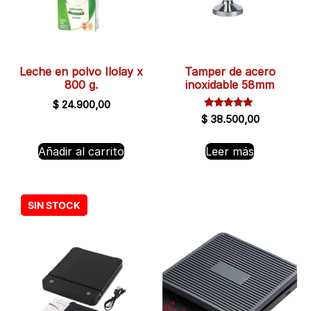
Leche en polvo Ilolay x
Tamper de acero
800 g.
inoxidable 58mm
$
24.900,00
Valorado
$
38.500,00
con
5.00
de 5
Añadir al carrito
Leer más