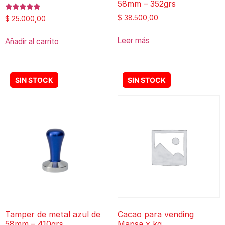
58mm – 352grs
Valorado
$
38.500,00
$
25.000,00
con
5.00
de 5
Leer más
Añadir al carrito
Tamper de metal azul de
Cacao para vending
58mm – 410grs
Mapsa x kg