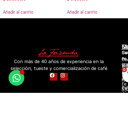
Añadir al carrito
Añadir al carrito
No
M
Co
Su
Sa
Ca
en
Fe
Co
Con más de 40 años de experiencia en la
gr
15
Pr
selección, tueste y comercialización de café
0
Ros
fr
Ca
Sa
mo
No
Fe
Pol
Ca
03
de
esp
44
pri
Cá
Hor
Pol
pa
Lu
de
Ne
09:
Bl
18:
Má
Ma